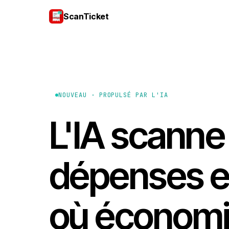
ScanTicket
NOUVEAU · PROPULSÉ PAR L'IA
L'IA scanne
dépenses et
où économi