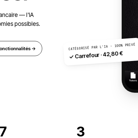
ancaire — l'IA
omies possibles.
CATÉGORISÉ PAR L'IA · 100% PRIVÉ
 fonctionnalités →
✓ Carrefour · 42,80 €
.7
3