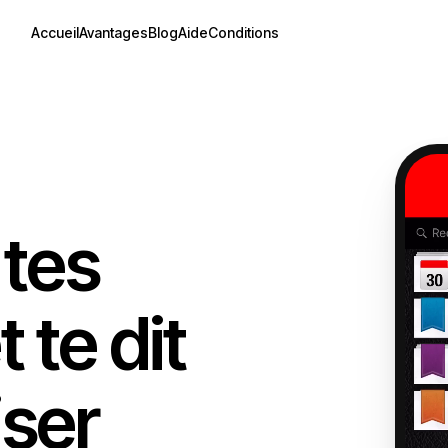
Accueil
Avantages
Blog
Aide
Conditions
 tes
 te dit
ser