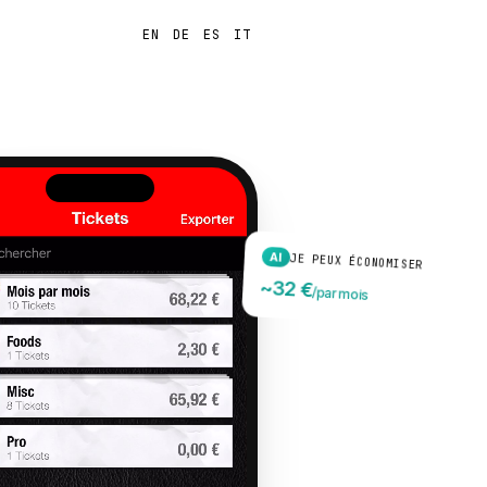
FR
EN
DE
ES
IT
Se connecter
AI
JE PEUX ÉCONOMISER
~32 €
/par mois