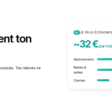
JE PEUX ÉCONOMI
AI
ent ton
~32 €
/par moi
Abonnements
Restau &
écurisée. Tes relevés ne
sorties
Courses