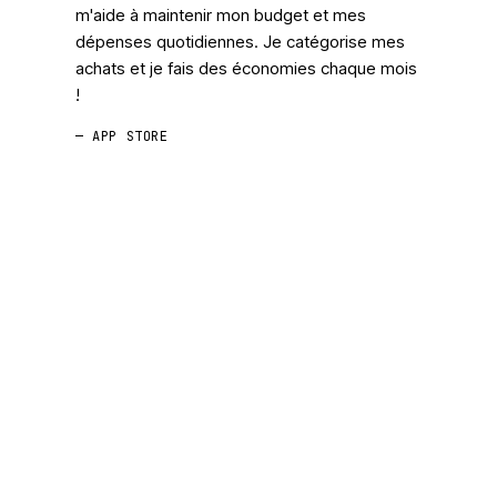
m'aide à maintenir mon budget et mes
dépenses quotidiennes. Je catégorise mes
achats et je fais des économies chaque mois
!
— APP STORE
GRATUIT · IOS · ANDROID
Laisse l'IA trouver tes